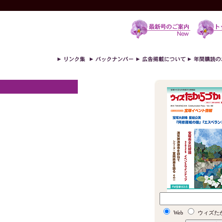
Web
ウィズた