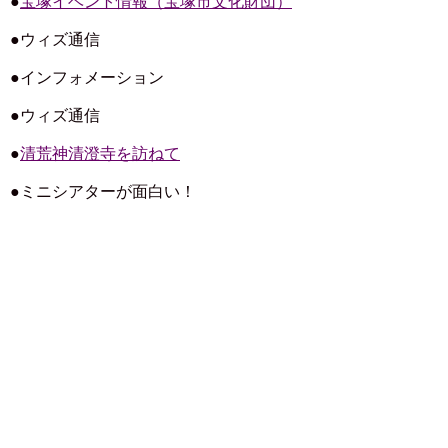
●
宝塚イベント情報（宝塚市文化財団）
●ウィズ通信
●インフォメーション
●ウィズ通信
●
清荒神清澄寺を訪ねて
●ミニシアターが面白い！